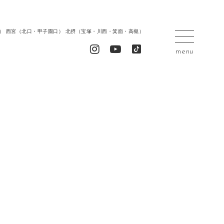
居留地） 西宮（北口・甲子園口） 北摂（宝塚・川西・箕面・高槻）
menu