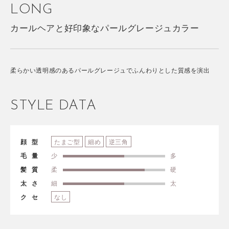
LONG
カールヘアと好印象なパールグレージュカラー
柔らかい透明感のあるパールグレージュでふんわりとした質感を演出
STYLE DATA
顔型
たまご型
細め
逆三角
毛量
少
多
髪質
柔
硬
太さ
細
太
クセ
なし