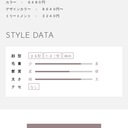
カラー ： ６４８０円
デザインカラー ： ８６４０円〜
トリートメント ： ３２４０円
STYLE DATA
顔型
まる型
たまご型
細め
毛量
少
多
髪質
柔
硬
太さ
細
太
クセ
なし