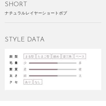
SHORT
ナチュラルレイヤーショートボブ
STYLE DATA
顔型
まる型
たまご型
細め
逆三角
ベース
毛量
少
多
髪質
柔
硬
太さ
細
太
クセ
あり
なし