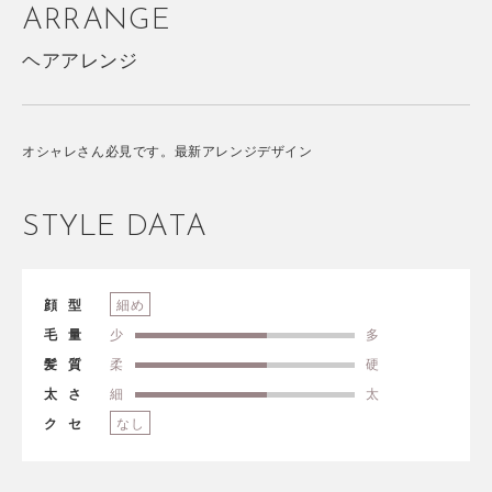
ARRANGE
ヘアアレンジ
オシャレさん必見です。最新アレンジデザイン
STYLE DATA
顔型
細め
毛量
少
多
髪質
柔
硬
太さ
細
太
クセ
なし