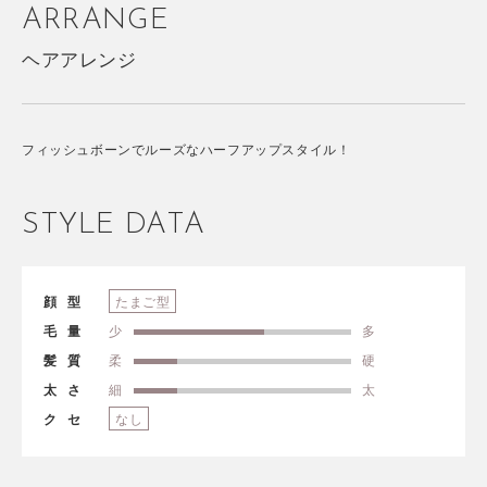
ARRANGE
ヘアアレンジ
フィッシュボーンでルーズなハーフアップスタイル！
STYLE DATA
顔型
たまご型
毛量
少
多
髪質
柔
硬
太さ
細
太
クセ
なし