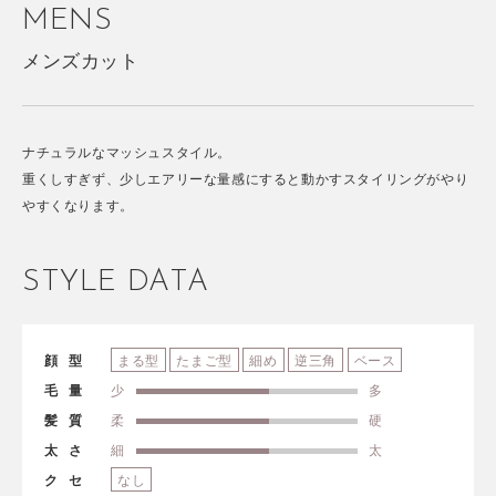
MENS
メンズカット
ナチュラルなマッシュスタイル。
重くしすぎず、少しエアリーな量感にすると動かすスタイリングがやり
やすくなります。
STYLE DATA
顔型
まる型
たまご型
細め
逆三角
ベース
毛量
少
多
髪質
柔
硬
太さ
細
太
クセ
なし