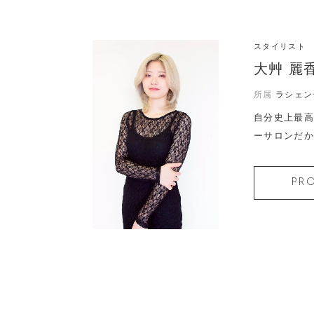
スタイリスト
大艸 麗
所属
ラシェン
自分史上最高
ーサロンだか
PRO