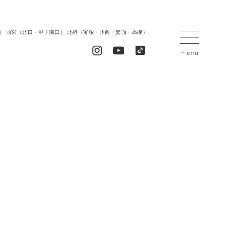
居留地） 西宮（北口・甲子園口） 北摂（宝塚・川西・箕面・高槻）
menu