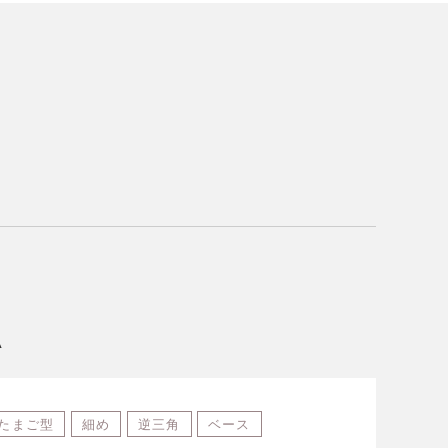
A
たまご型
細め
逆三角
ベース