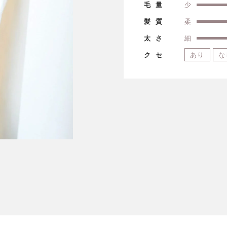
毛量
少
髪質
柔
太さ
細
クセ
あり
な