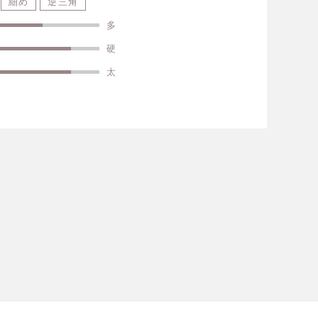
細め
逆三角
多
硬
太