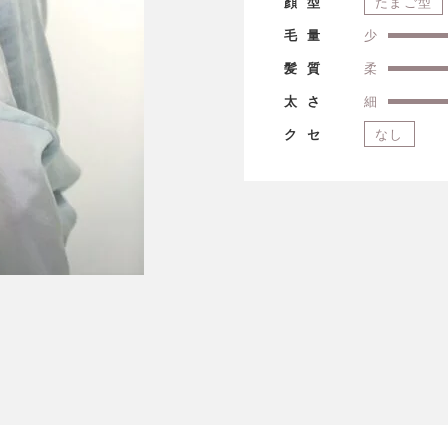
顔型
たまご型
毛量
少
髪質
柔
太さ
細
クセ
なし