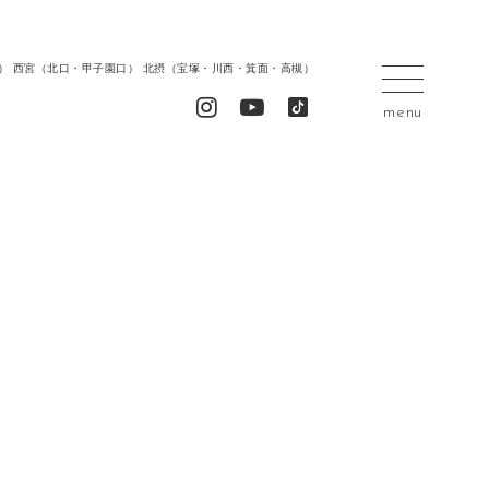
居留地） 西宮（北口・甲子園口） 北摂（宝塚・川西・箕面・高槻）
menu