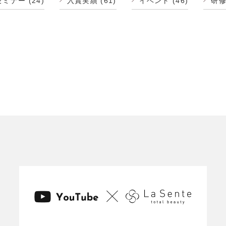
セミナー
(24)
入賞実績
(61)
イベント
(46)
研