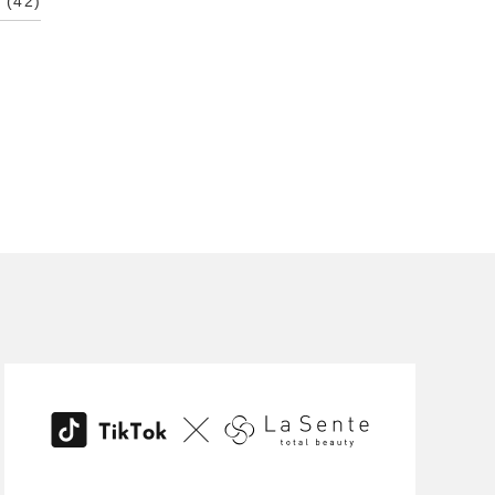
修
(42)