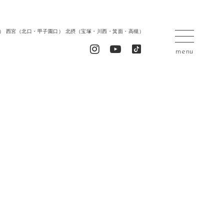
居留地） 西宮（北口・甲子園口） 北摂（宝塚・川西・箕面・高槻）
menu