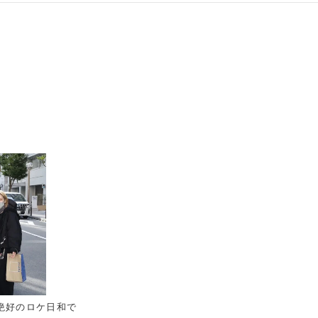
絶好のロケ日和で