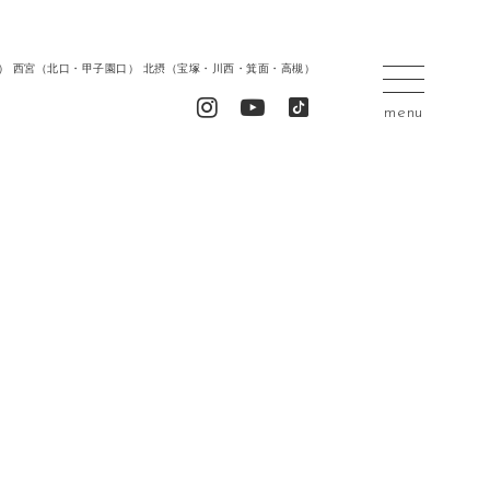
居留地） 西宮（北口・甲子園口） 北摂（宝塚・川西・箕面・高槻）
menu