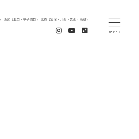
居留地） 西宮（北口・甲子園口） 北摂（宝塚・川西・箕面・高槻）
menu