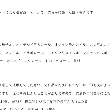
ンドによる濃密感ヴェールで、柔らかに整った髪へ導きます。
ウ種子油、オクチルドデカノール、オレイン酸オレイル、月見草油、
ジリノレイル、ビサボロール、（メタクリロイルオキシエチルカルボ
ー、オレス-2、エタノール、トコフェロール、香料
注意して使用してください。化粧品がお肌に合わない時、即ち次のよ
ますと、症状を悪化させることがありますので、皮膚科専門医等にご
、刺激、色抜け（白斑等）や黒ずみ等の異常が現れた場合
たって上記のような異常が現れた場合