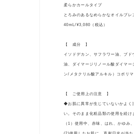
柔らかカールタイプ
とろみのあるなめらかなオイルブレ
40mL/¥3,080（税込）
【 成分 】
イソドデカン、サフラワー油、ブド
油、ダイマージリノール酸ダイマー
ン/メタクリル酸アルキル）コポリマ
【 ご使用上の注意 】
◆お肌に異常が生じていないかよく
い。そのまま化粧品類の使用を続け
（1）使用中、赤味、はれ、かゆみ
(2)使用したお肌に、直射日光が当