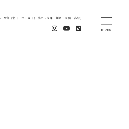
居留地） 西宮（北口・甲子園口） 北摂（宝塚・川西・箕面・高槻）
menu