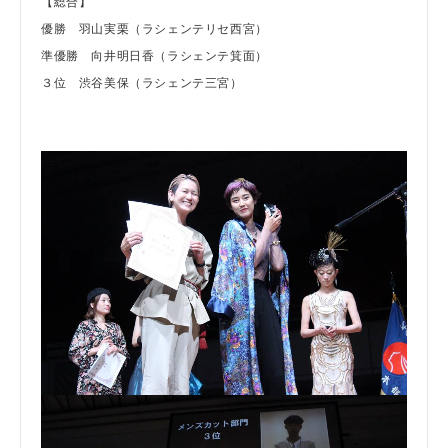
【総合】
優勝 羽山実栗（ラシェンテリセ西宮）
準優勝 向井明日香（ラシェンテ箕面）
３位 渋谷美保（ラシェンテ三宮）