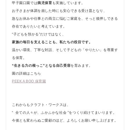
甲子園口園では
病児保育
も実施しています。
お子さまが体調を崩した時にも安心できる受け皿となり、
急なお休みや仕事との両立に悩むご家庭を、そっと後押しできる
存在でありたいと考えています。
“子どもを預かる”だけではなく、
家族の毎日を支えることも、私たちの役目です。
温かい環境、丁寧な対話、そして子どもの「やりたい」を尊重す
る保育。
“
生きる力の根っこ”となる自己受容
を育みます。
園の詳細はこちら
PEEK A BOO 保育園
これからもクラフト・ワークスは、
“ 全ての人々が、ふかふかな社会 ”をつくり続けてまいります。
今後とも変わらぬご愛顧のほど、よろしくお願い申し上げます。