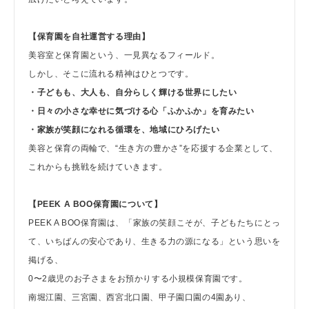
【保育園を自社運営する理由】
美容室と保育園という、一見異なるフィールド。
しかし、そこに流れる精神はひとつです。
・子どもも、大人も、自分らしく輝ける世界にしたい
・日々の小さな幸せに気づける心「ふかふか」を育みたい
・家族が笑顔になれる循環を、地域にひろげたい
美容と保育の両輪で、“生き方の豊かさ”を応援する企業として、
これからも挑戦を続けていきます。
【PEEK A BOO保育園について】
PEEK A BOO保育園は、「家族の笑顔こそが、子どもたちにとっ
て、いちばんの安心であり、生きる力の源になる」という思いを
掲げる、
0〜2歳児のお子さまをお預かりする小規模保育園です。
南堀江園、三宮園、西宮北口園、甲子園口園の4園あり、