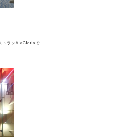
ンAleGloriaで