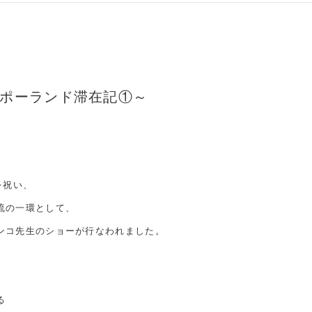
ポーランド滞在記①～
を祝い、
流の一環として、
ンコ先生のショーが行なわれました。
る