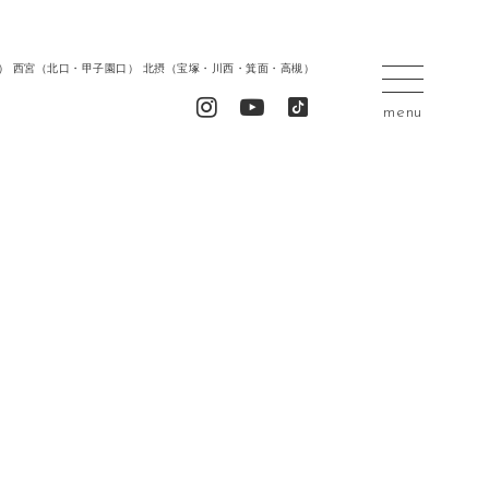
居留地） 西宮（北口・甲子園口） 北摂（宝塚・川西・箕面・高槻）
menu