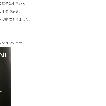
美江子先生率いる
１３名で結成。
幸が抜擢されました。
ッションショー。