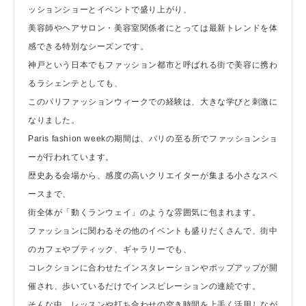
ッションショーとイベントで盛り上がり、
美容師やヘアサロン・美容室関係者にとっては最新トレンドを体
感できる特別なシーズンです。
神戸という日本でもファッション都市と呼ばれる街で美容に携わ
るラシェンテとしても、
このパリファッションウィークでの経験は、大きな学びと刺激に
なりました。
Paris fashion weekの期間は、パリの至る所でファッションショ
ーが行われています。
歴史ある会場から、感度の高いクリエイターが集まる小さなスペ
ースまで、
街全体が「動くランウェイ」のような雰囲気に包まれます。
ファッションに関わるその他のイベントも盛りだくさんで、街中
のカフェやブティック、ギャラリーでも、
コレクションに合わせたインスタレーションやポップアップが開
催され、歩いているだけでインスピレーションの連続です。
そんな中、レッスンや打ち合わせの空き時間を上手く活用しなが