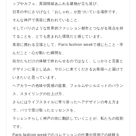
ップやカフェ、異国情緒あふれる建物が立ち並び、
日常の中にさりげなく「おしゃれ」が息づいている場所です。
そんな神戸で美容に携われていること、
そしてパリのような世界的ファッション都市とつながる視点を持
てることを、とても恵まれた環境だと感じています。
美容に携わる立場として、Paris fashion weekで感じたこと・学
んだこと・心が動いた瞬間を、
自分たちだけの体験で終わらせるのではなく、しっかりと言葉と
デザインに落とし込み、サロンに来てくださるお客様へと届けて
いきたいと思っています。
ヘアカラーの色味や質感の提案、フォルムやシルエットのバラン
ス、スタイリングの仕上げ方、
さらにはライフスタイルに寄り添ったヘアデザインの考え方ま
で、パリで受け取ったエッセンスを、
ラシェンテらしく神戸の街に翻訳していくことが、私たちの役割
です。
Paris fashion weekでのコレクションの仕事や現地での経験を、