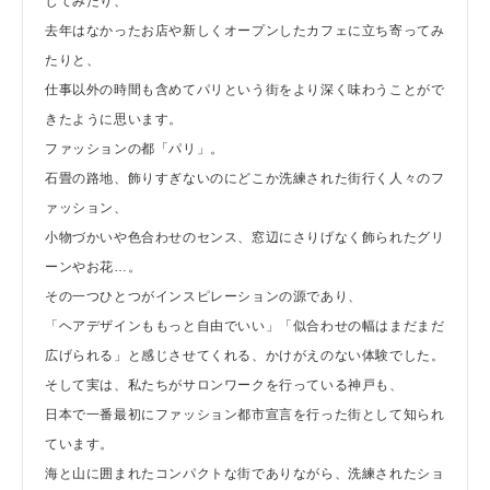
じてみたり、
去年はなかったお店や新しくオープンしたカフェに立ち寄ってみ
たりと、
仕事以外の時間も含めてパリという街をより深く味わうことがで
きたように思います。
ファッションの都「パリ」。
石畳の路地、飾りすぎないのにどこか洗練された街行く人々のフ
ァッション、
小物づかいや色合わせのセンス、窓辺にさりげなく飾られたグリ
ーンやお花…。
その一つひとつがインスピレーションの源であり、
「ヘアデザインももっと自由でいい」「似合わせの幅はまだまだ
広げられる」と感じさせてくれる、かけがえのない体験でした。
そして実は、私たちがサロンワークを行っている神戸も、
日本で一番最初にファッション都市宣言を行った街として知られ
ています。
海と山に囲まれたコンパクトな街でありながら、洗練されたショ