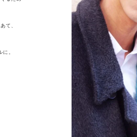
をあて、
ルに。