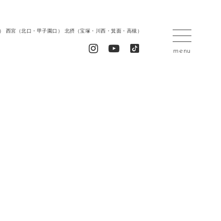
居留地） 西宮（北口・甲子園口） 北摂（宝塚・川西・箕面・高槻）
menu