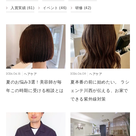
入賞実績
(61)
イベント
(46)
研修
(42)
2026.06.18
ヘアケア
2026.06.09
ヘアケア
夏のお悩み3選！美容師が毎
夏本番の前に始めたい。 ラシ
年この時期に受ける相談とは
ェンテ川西が伝える、お家で
できる紫外線対策