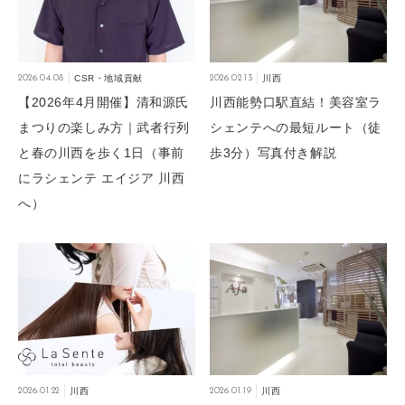
2026.04.08
CSR・地域貢献
2026.02.13
川西
【2026年4月開催】清和源氏
川西能勢口駅直結！美容室ラ
まつりの楽しみ方｜武者行列
シェンテへの最短ルート（徒
と春の川西を歩く1日（事前
歩3分）写真付き解説
にラシェンテ エイジア 川西
へ）
2026.01.22
川西
2026.01.19
川西