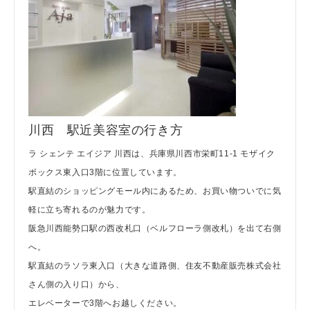
川西 駅近美容室の行き方
ラ シェンテ エイジア 川西は、兵庫県川西市栄町11-1 モザイク
ボックス東入口3階に位置しています。
駅直結のショッピングモール内にあるため、お買い物ついでに気
軽に立ち寄れるのが魅力です。
阪急川西能勢口駅の西改札口（ベルフローラ側改札）を出て右側
へ。
駅直結のラソラ東入口（大きな道路側、住友不動産販売株式会社
さん側の入り口）から、
エレベーターで3階へお越しください。