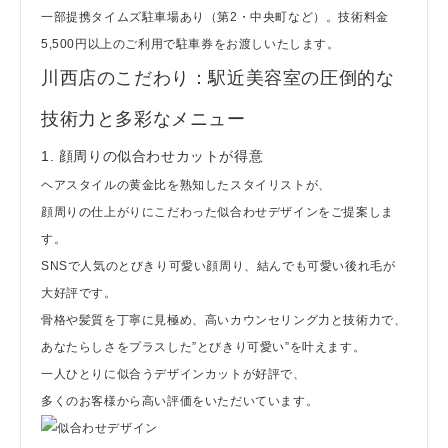
一部提携タイムズ駐車場あり（第2・中央町など）。技術料金
5,500円以上のご利用で駐車券をお渡しいたします。
川西店のこだわり：駅近美容室の圧倒的な
技術力と多彩なメニュー
1. 顔周りの似合わせカットが得意
ヘアスタイルの黄金比を熟知したスタイリストが、
顔周りの仕上がりにこだわった似合わせデザインをご提案しま
す。
SNSで人気のとびきり可愛い顔周り、結んでも可愛い後れ毛が
大好評です。
骨格や髪質を丁寧に見極め、高いカウンセリング力と技術力で、
あなたらしさをプラスした”とびきり可愛い”を叶えます。
一人ひとりに似合うデザインカットが好評で、
多くのお客様から高い評価をいただいています。