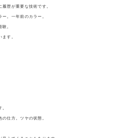
に履歴が重要な技術です。
ラー。一年前のカラー。
経験。
います。
」
す。
色の仕方。ツヤの状態。
。