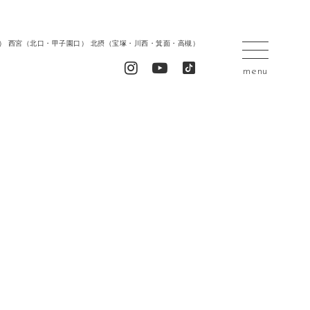
居留地） 西宮（北口・甲子園口） 北摂（宝塚・川西・箕面・高槻）
menu