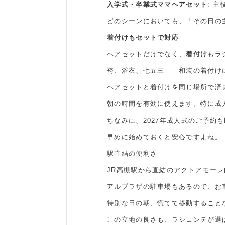
入学式・卒業式ママヘアセット
: 
どのシーンにおいても、「その日の
着付けもセットで対応
ヘアセットだけでなく、
着付け
もラ
袴、浴衣、七五三——和装の着付け
ヘアセットと着付けを同じ場所で済
朝の時間を有効に使えます。特に成
ちなみに、2027年成人式のご予約
早めに始めておくと安心ですよね。
駅直結の便利さ
JR高槻駅から直結のアクトアモー
アルプラザの駐車場もあるので、お
特別な日の朝、慌てて移動すること
この立地の良さも、ラシェンテが選