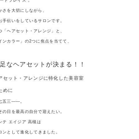
ードプレイス”。
かさを大切にしながら、
お手伝いをしているサロンです。
つ「ヘアセット・アレンジ」と、
インカラー」の2つに焦点を当てて、
足なヘアセットが決まる！！
アセット・アレンジに特化した美容室
ために
七五三——。
その日を最高の自分で迎えたい。
テ エイジア 高槻は
ロンとして進化してきました。