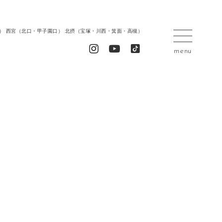
居留地） 西宮（北口・甲子園口） 北摂（宝塚・川西・箕面・高槻）
menu